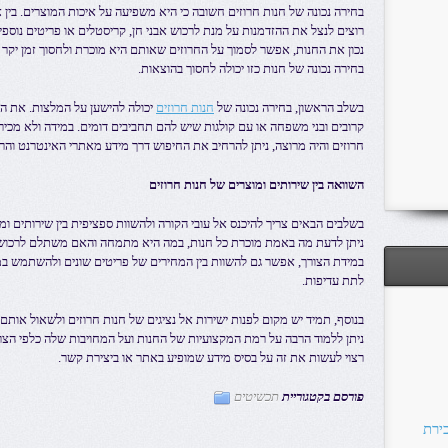
בחירה נכונה של חנות חרוזים חשובה כי היא משפיעה על איכות המוצרים. בין 
רוצים לנצל את ההזדמנות על מנת לרכוש אבני חן, קריסטלים או פריטים נוספי
נכון את החנות, אפשר לסמוך על החרוזים שאותם היא מוכרת ולחסוך זמן יקר 
בחירה נכונה של חנות כזו יכולה לחסוך בהוצאות.
בשלב הראשון, בחירה נכונה של
חנות חרוזים
יכולה להישען על המלצות. את ה
קרובים ובני משפחה או עם קולגות שיש להם תחביבים דומים. במידה ולא מכיר
חרוזים והיה מרוצה, ניתן להרחיב את החיפוש דרך מידע מאתרי האינטרנט וה
השוואה בין שירותים ומוצרים של חנות חרוזים
בשלבים הבאים צריך להיכנס אל עובי הקורה ולהשוות ספציפית בין שירותים ומ
ניתן לדעת מה באמת מוכרת כל חנות, במה היא מתמחה והאם משתלם לרכוש
במידת הצורך, אפשר גם להשוות בין המחירים של פריטים שונים ולהשתמש במ
לתת עדיפות.
בנוסף, תמיד יש מקום לפנות ישירות אל נציגים של חנות חרוזים ולשאול או
ניתן ללמוד הרבה על רמת המקצועיות של החנות ועל המחויבות שלה כלפי הצרכי
רצוי לעשות את זה על בסיס מידע שמופיע באתר או ביצירת קשר.
פורסם בקטגוריית
תכשיטים
ירת