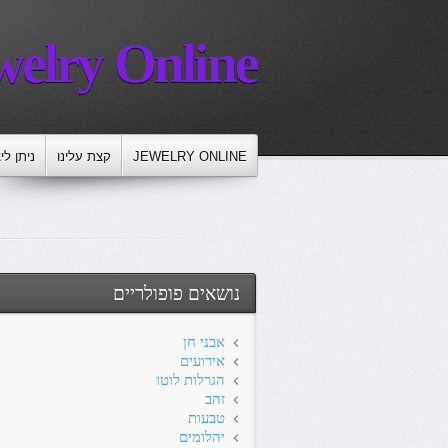
welry Online
JEWELRY ONLINE
קצת עלינו
ניתן לי
נושאים פופולריים
אבני חן
אירועים
הגרלות לוטו
זהב
טבעות
יהלומים