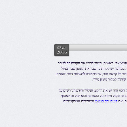
מאי02
2016
ופטימאלי. ראשית, חשוב לבצע את הקנייה רק לאחר
 במזומן. יש לקחת בחשבון את האופן שבו תגמול
בור כל קראט זהב, אך בתמורה לתשלום דחוי. לעומת
זקוק למקור מימון מיידי.
סוג הזה יש את הרקע, הניסיון והידע הנדרשים על
מו מקבל פירוט על ההערכה והוא יכול גם לאסוף
ים. אם
קונים זהב במזומן
ובמחירים אטרקטיביים