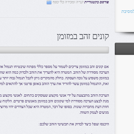
פורסם בקטגוריית
קנייה ומכירה כלי כסף
למסיבת
קונים זהב במזומן
אם קונים זהב במזומן צריכים לשמור על מספר כללי מפתח שיבטיחו תגמול א
הערכה מסודרת של הזהב. המטרה היא להעריך את הזהב ולבדוק כמה הוא שווה
במזומן משפיע על גובה העסקה. בחלק מהמקרים ניתן לקבל תגמול גבוה יותר ע
זאת, התגמול במזומן עשוי להוריד את ערך הזהב באופן פרטני אך להתאים למי ש
הערכת הזהב מתבצעת על ידי אנשי מקצוע שעוסקים בתחום. לאנשי מקצוע מן ה
מנת לבצע הערכה מסודרת למי שקונים זהב במזומן מאנשים פרטיים. הלקוח עצ
חוות דעת מחברות שונות. בסופו של דבר, המטרה היא שכל הצדדים יהיו מרוצ
מגיעים לעמק השווה.
היכנסו וצפו! כיצד לבדוק את תכשיטי הזהב שלכם: