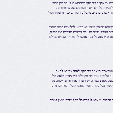
טיים. מי שקונה כלי כסף משתמש בו לאחר מכן בתור
 למעשה, כל הצדדים המעורבים בעסקה מרוויחים
בעוד אנשים פרטיים מקבלים תמורתם כסף מזומן ותגמול
לכך היא שבעידן השפע יש כמעט לכל אדם פרטי לפחות
ים אטרקטיביים גם עבור פריטים בסיסיים כמו סכו"ם,
עם מי שקונה כלי כסף אפשר להפוך את הפריטים הללו
 שמייצרים בעצמם כלי כסף. לאחר מכן יש לתאם
עת על פי סטנדרטים מקובלים ובשקיפות מלאה מול
צעה נוספת. במידה ויש תעודת אחריות או אסמכתא
 לשווי. בכל מקרה, תמיד אפשר לשלוח את המוצרים
הפרטי. מי שיש לו בבית כלי כסף ישנים מוזמן למכור