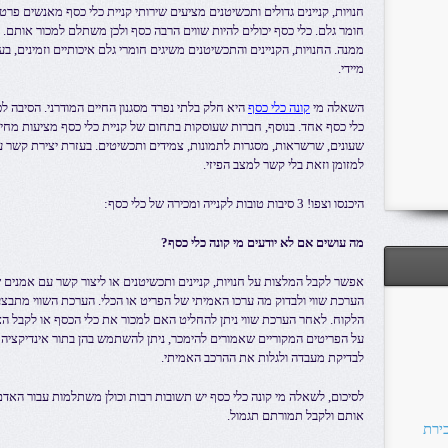
חנויות, קניינים גדולים ותכשיטנים מציעים שירותי קניית כלי כסף מאנשים פר
חומר גלם. כלי כסף יכולים להיות שווים הרבה כסף ולכן משתלם למכור אותם.
ממנה. החנויות, הקניינים והתכשיטנים משיגים חומרי גלם איכותיים וזמינים, 
מיידי.
השאלה מי
קונה כלי כסף
היא חלק בלתי נפרד מסגנון החיים המודרני. הסיבה 
כלי כסף אחד. בנוסף, חברות שעוסקות בתחום של קניית כלי כסף מציעות מחיר
שעונים, שרשראות, מסגרות לתמונות, צמידים ותכשיטים. בעזרת יצירת קשר 
למזומן וזאת בלי קשר למצב הפיזי.
היכנסו וצפו! 3 סיבות טובות לקנייה ומכירה של כלי כסף:
מה עושים אם לא יודעים מי קונה כלי כסף?
אפשר לקבל המלצות על חנויות, קניינים ותכשיטנים או ליצור קשר עם אמנים
הערכת שווי ולבדוק מה ערכו האמיתי של הפריט או הכלי. הערכת השווי מתבצ
הלקוח. לאחר הערכת שווי ניתן להחליט האם למכור את כלי הכסף או לקבל ה
על הפריטים המקוריים שאמורים להימכר, ניתן להשתמש בהן בתור אינדיקציה
לבדיקת מעבדה ולגלות את ההרכב האמיתי.
לסיכום, לשאלה מי קונה כלי כסף יש תשובות רבות וכולן משתלמות עבור האדם 
אותם ולקבל תמורתם תגמול.
ירת