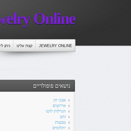
welry Online
JEWELRY ONLINE
קצת עלינו
ניתן לי
נושאים פופולריים
אבני חן
אירועים
הגרלות לוטו
זהב
טבעות
יהלומים