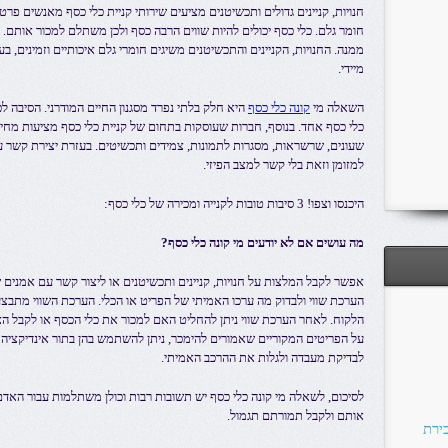
חנויות, קניינים גדולים ותכשיטנים מציעים שירותי קניית כלי כסף מאנשים פר
חומר גלם. כלי כסף יכולים להיות שווים הרבה כסף ולכן משתלם למכור אותם.
ממנה. החנויות, הקניינים והתכשיטנים משיגים חומרי גלם איכותיים וזמינים, 
מיידי.
השאלה מי
קונה כלי כסף
היא חלק בלתי נפרד מסגנון החיים המודרני. הסיבה 
כלי כסף אחד. בנוסף, חברות שעוסקות בתחום של קניית כלי כסף מציעות מחיר
שעונים, שרשראות, מסגרות לתמונות, צמידים ותכשיטים. בעזרת יצירת קשר 
למזומן וזאת בלי קשר למצב הפיזי.
היכנסו וצפו! 3 סיבות טובות לקנייה ומכירה של כלי כסף:
מה עושים אם לא יודעים מי קונה כלי כסף?
אפשר לקבל המלצות על חנויות, קניינים ותכשיטנים או ליצור קשר עם אמנים
הערכת שווי ולבדוק מה ערכו האמיתי של הפריט או הכלי. הערכת השווי מתבצ
הלקוח. לאחר הערכת שווי ניתן להחליט האם למכור את כלי הכסף או לקבל ה
על הפריטים המקוריים שאמורים להימכר, ניתן להשתמש בהן בתור אינדיקציה
לבדיקת מעבדה ולגלות את ההרכב האמיתי.
לסיכום, לשאלה מי קונה כלי כסף יש תשובות רבות וכולן משתלמות עבור האדם 
אותם ולקבל תמורתם תגמול.
ירת