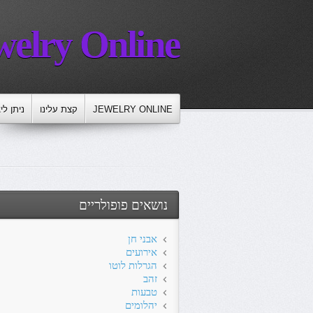
welry Online
JEWELRY ONLINE
קצת עלינו
ניתן לי
נושאים פופולריים
אבני חן
אירועים
הגרלות לוטו
זהב
טבעות
יהלומים