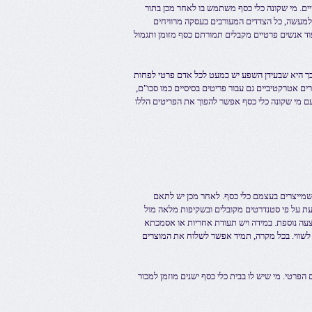
טיים. מי שקונה כלי כסף משתמש בו לאחר מכן בתור
 למעשה, כל הצדדים המעורבים בעסקה מרוויחים
בעוד אנשים פרטיים מקבלים תמורתם כסף מזומן ותגמול
לכך היא שבעידן השפע יש כמעט לכל אדם פרטי לפחות
ים אטרקטיביים גם עבור פריטים בסיסיים כמו סכו"ם,
עם מי שקונה כלי כסף אפשר להפוך את הפריטים הללו
 שמייצרים בעצמם כלי כסף. לאחר מכן יש לתאם
עת על פי סטנדרטים מקובלים ובשקיפות מלאה מול
צעה נוספת. במידה ויש תעודת אחריות או אסמכתא
 לשווי. בכל מקרה, תמיד אפשר לשלוח את המוצרים
הפרטי. מי שיש לו בבית כלי כסף ישנים מוזמן למכור